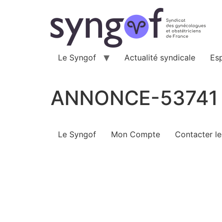
Aller
au
contenu
Le Syngof
Actualité syndicale
Es
ANNONCE-53741
Le Syngof
Mon Compte
Contacter l