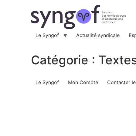
Aller
au
contenu
Le Syngof
Actualité syndicale
Es
Catégorie :
Textes
Le Syngof
Mon Compte
Contacter l