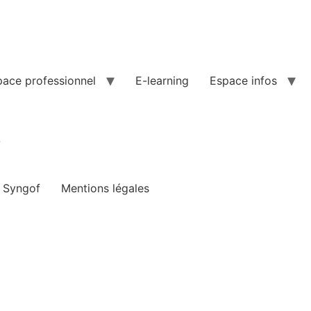
pace professionnel
E-learning
Espace infos
3
e Syngof
Mentions légales