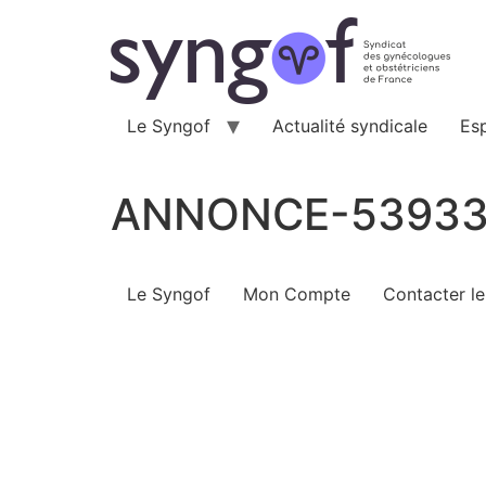
Aller
au
contenu
Le Syngof
Actualité syndicale
Es
ANNONCE-5393
Le Syngof
Mon Compte
Contacter l