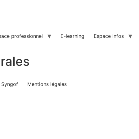
pace professionnel
E-learning
Espace infos
rales
e Syngof
Mentions légales