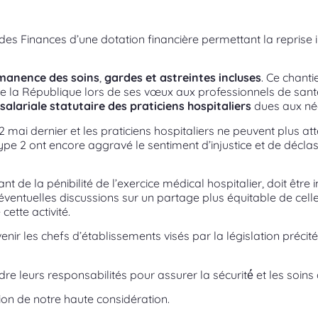
et des Finances d’une dotation financière permettant la repri
rmanence des soins
,
gardes et astreintes incluses
. Ce chanti
 la République lors de ses vœux aux professionnels de sant
e salariale statutaire des praticiens hospitaliers
dues aux nég
mai dernier et les praticiens hospitaliers ne peuvent plus at
ype 2 ont encore aggravé le sentiment d’injustice et de décla
 de la pénibilité de l’exercice médical hospitalier, doit êt
éventuelles discussions sur un partage plus équitable de celle-
ette activité.
r les chefs d’établissements visés par la législation précitée
 leurs responsabilités pour assurer la sécurité́ et les soin
sion de notre haute considération.