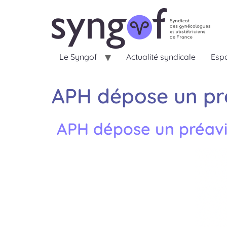
Le Syngof
Actualité syndicale
Espa
APH dépose un préa
APH dépose un préavis 