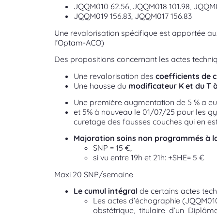
JQQM010 62.56, JQQM018 101.98, JQQM0
JQQM019 156.83, JQQM017 156.83
Une revalorisation spécifique est apportée aux 
l’Optam-ACO)
Des propositions concernant les actes techniq
Une revalorisation des
coefficients de 
Une hausse du
modificateur K et du T 
Une première augmentation de 5 % a eu 
et 5% à nouveau le 01/07/25 pour les gy
curetage des fausses couches qui en est
Majoration soins non programmés à l
SNP = 15 €,
si vu entre 19h et 21h: +SHE= 5 €
Maxi 20 SNP/semaine
Le cumul intégral
de certains actes tec
Les actes d’échographie (JQQM01
obstétrique, titulaire d’un Diplô