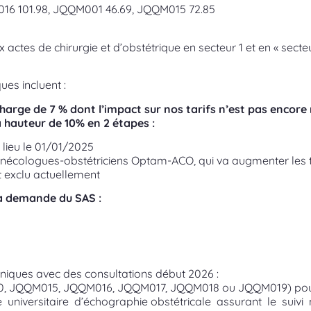
16 101.98, JQQM001 46.69, JQQM015 72.85
actes de chirurgie et d’obstétrique en secteur 1 et en « secteu
ues incluent :
charge de 7 % dont l’impact sur nos tarifs n’est pas encor
à hauteur de 10% en 2 étapes :
lieu le 01/01/2025
nécologues-obstétriciens Optam-ACO, qui va augmenter les ta
 exclu actuellement
a demande du SAS :
hniques avec des consultations début 2026 :
0, JQQM015, JQQM016, JQQM017, JQQM018 ou JQQM019) pour
me universitaire d’échographie obstétricale assurant le suiv