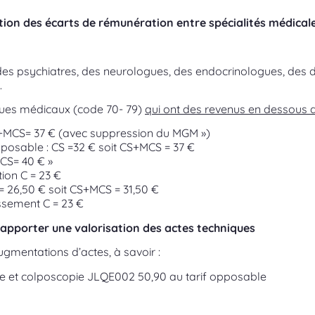
ction des écarts de rémunération entre spécialités médical
, des psychiatres, des neurologues, des endocrinologues, de
.
ues médicaux (code 70- 79)
qui ont des revenus en dessous 
S+MCS= 37 € (avec suppression du MGM »)
pposable : CS =32 € soit CS+MCS = 37 €
MCS= 40 € »
on C = 23 €
26,50 € soit CS+MCS = 31,50 €
sement C = 23 €
s apporter une valorisation des actes techniques
gmentations d’actes, à savoir :
le et colposcopie JLQE002 50,90 au tarif opposable