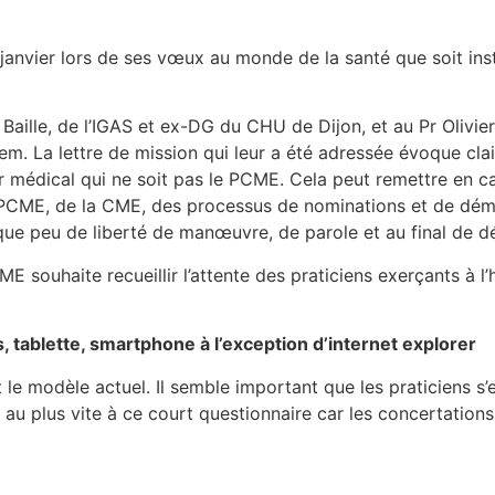
 janvier lors de ses vœux au monde de la santé que soit inst
ille, de l’IGAS et ex-DG du CHU de Dijon, et au Pr Olivier
em. La lettre de mission qui leur a été adressée évoque cla
ur médical qui ne soit pas le PCME. Cela peut remettre en 
du PCME, de la CME, des processus de nominations et de dé
que peu de liberté de manœuvre, de parole et au final de dé
souhaite recueillir l’attente des praticiens exerçants à l’h
rs, tablette, smartphone à l’exception d’internet explorer
nt le modèle actuel. Il semble important que les praticiens 
 au plus vite à ce court questionnaire car les concertations