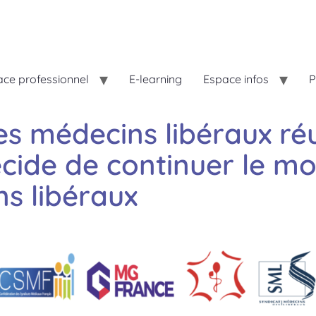
ce professionnel
E-learning
Espace infos
P
es médecins libéraux réu
écide de continuer le 
s libéraux