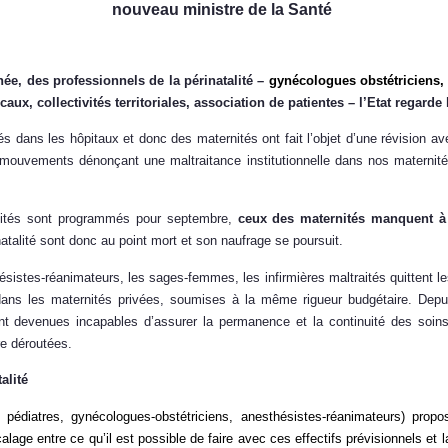
nouveau ministre de la Santé
née, des professionnels de la périnatalité –
gynécologues obstétriciens, 
ux, collectivités territoriales, association de patientes – l’Etat regarde 
ités dans les hôpitaux et donc des maternités ont fait l’objet d’une révision 
uvements dénonçant une maltraitance institutionnelle dans nos maternité
tivités sont programmés pour septembre,
ceux des maternités manquent à 
natalité sont donc au point mort et son naufrage se poursuit.
ésistes-réanimateurs, les sages-femmes, les infirmières maltraités quittent 
 dans les maternités privées, soumises à la même rigueur budgétaire. Depui
t devenues incapables d’assurer la permanence et la continuité des soin
re déroutées.
alité
pédiatres, gynécologues-obstétriciens, anesthésistes-réanimateurs) prop
calage entre ce qu’il est possible de faire avec ces effectifs prévisionnels e