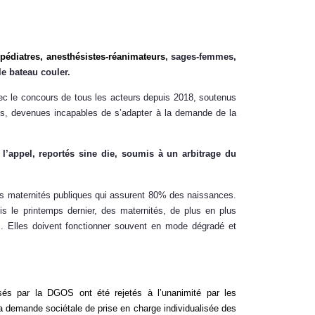
pédiatres, anesthésistes-réanimateurs
, sages-femmes,
le bateau couler.
avec le concours de tous les acteurs depuis 2018, soutenus
s, devenues incapables de s’adapter à la demande de la
l’appel, reportés sine die, soumis à un arbitrage du
les maternités publiques qui assurent 80% des naissances.
s le printemps dernier, des maternités, de plus en plus
s. Elles doivent fonctionner souvent en mode dégradé et
osés par la DGOS ont été rejetés à l’unanimité par les
t la demande sociétale de prise en charge individualisée des