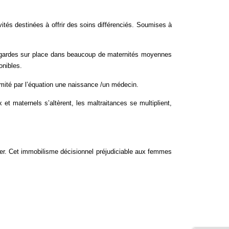
tés destinées à offrir des soins différenciés. Soumises à
es gardes sur place dans beaucoup de maternités moyennes
ponibles.
limité par l’équation une naissance /un médecin.
 et maternels s’altèrent, les maltraitances se multiplient,
her. Cet immobilisme décisionnel préjudiciable aux femmes