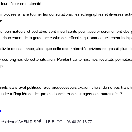
 leur séjour en maternité.
oyées à faire tourner les consultations, les échographies et diverses activi
ce.
tes-réanimateurs et pédiatres sont insuffisants pour assurer sereinement d
 le doublement de la garde nécessite des effectifs qui sont actuellement indis
ctivité de naissance, alors que celle des maternités privées ne grossit plus, 
e des origines de cette situation. Pendant ce temps, nos résultats périnataux
mpe.
onnels sans aval politique. Ses prédécesseurs avaient choisi de ne pas tranc
ondre à l’inquiétude des professionnels et des usagers des maternités ?
t
Président d’AVENIR SPÉ – LE BLOC – 06 48 20 16 77