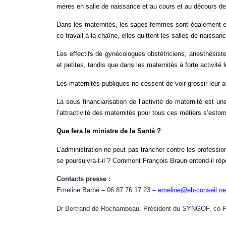
mères en salle de naissance et au cours et au décours de
Dans les maternités, les sages-femmes sont également empl
ce travail à la chaîne, elles quittent les salles de naissan
Les effectifs de gynécologues obstétriciens, anesthésis
et petites, tandis que dans les maternités à forte activité
Les maternités publiques ne cessent de voir grossir leur a
La sous financiarisation de l’activité de maternité est un
l’attractivité des maternités pour tous ces métiers s’esto
Que fera le ministre de la Santé ?
L’administration ne peut pas trancher contre les professi
se poursuivra-t-il ? Comment François Braun entend-il rép
Contacts presse :
Emeline Barbé – 06 87 76 17 23 –
emeline@eb-conseil.ne
Dr Bertrand de Rochambeau, Président du SYNGOF, co-