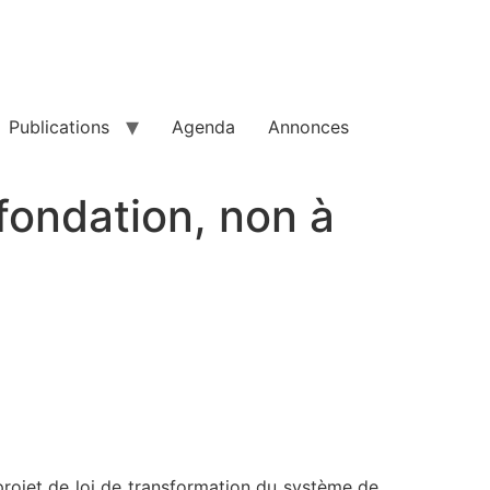
Publications
Agenda
Annonces
efondation, non à
projet de loi de transformation du système de