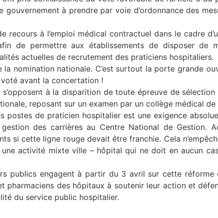
e le gouvernement à prendre par voie d’ordonnance des mesur
 de recours à l’emploi médical contractuel dans le cadre d’
 afin de permettre aux établissements de disposer de m
lités actuelles de recrutement des praticiens hospitaliers.
 la nomination nationale. C’est surtout la porte grande ouv
 voté avant la concertation !
s’opposent à la disparition de toute épreuve de sélection 
nationale, reposant sur un examen par un collège médical de l
s postes de praticien hospitalier est une exigence absolue
a gestion des carrières au Centre National de Gestion. 
ts si cette ligne rouge devait être franchie. Cela n’empêche
 une activité mixte ville – hôpital qui ne doit en aucun cas
irs publics engagent à partir du 3 avril sur cette réforme 
et pharmaciens des hôpitaux à soutenir leur action et déf
ité du service public hospitalier.