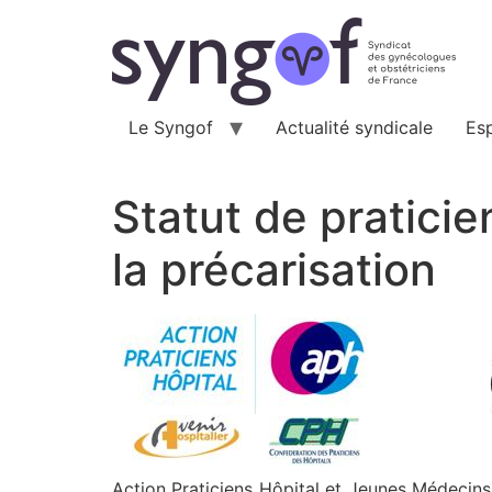
Aller
au
contenu
Le Syngof
Actualité syndicale
Es
Statut de praticien
la précarisation
Action Praticiens Hôpital et Jeunes Médecins