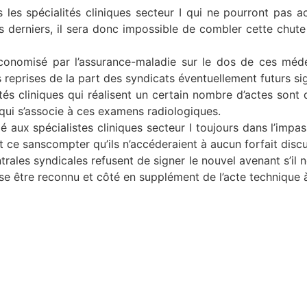
s les spécialités cliniques secteur I qui ne pourront pas
s derniers, il sera donc impossible de combler cette chu
conomisé par l’assurance-maladie sur le dos de ces méde
eprises de la part des syndicats éventuellement futurs sig
és cliniques qui réalisent un certain nombre d’actes sont dé
l qui s’associe à ces examens radiologiques.
rdé aux spécialistes cliniques secteur I toujours dans l’imp
t ce sanscompter qu’ils n’accéderaient à aucun forfait disc
ales syndicales refusent de signer le nouvel avenant s’il n
sse être reconnu et côté en supplément de l’acte technique à