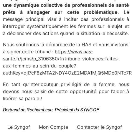
une dynamique collective de professionnels de santé
prêts à s’engager sur cette problématique
. Le
message principal vise à inciter ces professionnels à
interroger systématiquement les femmes sur le sujet et
à déclencher des actions quand la situation le nécessite.
Nous soutenons la démarche de la HAS et vous invitons
à signer cette tribune :
https://www.has-
sante.fr/jcms/p_3106350/fr/tribune-violences-faites-
aux-femmes-au-sein-du-couple?
authKey=djI7cF8zMTA2NDY4OzE2MDA1MjQ5MDc0NTc
En tant qu’interlocuteur privilégié de la femme, nous
devons nous saisir de cette opportunité pour l’aider à
libérer sa parole !
Bertrand de Rochambeau, Président du SYNGOF
Le Syngof
Mon Compte
Contacter le Syngof