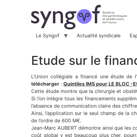
Aller
au
contenu
Le Syngof
Actualité syndicale
Es
Etude sur le fina
L’Union collégiale a financé une étude de l
télécharger
:
Quintiles IMS pour LE BLOC -E
Cette étude montre que la chirurgie et obstét
Si l’on intègre tous les financements supplém
l’absence de communication claire des chiffre
Ainsi, l’application sur le seul champ de la 
de l’ordre de 600 M€.
Jean-Marc AUBERT démontre ainsi que les compl
coût global y est beaucoup plus cher, pourra