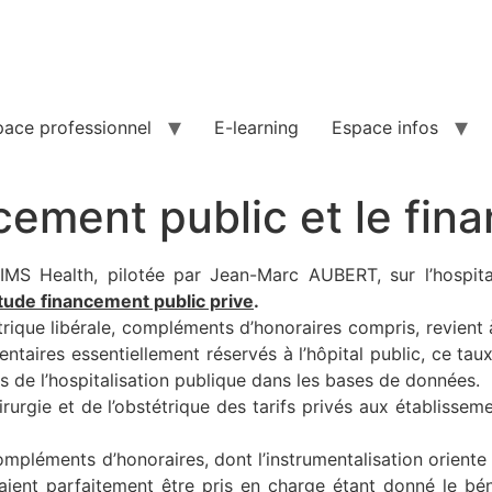
pace professionnel
E-learning
Espace infos
ncement public et le fin
’IMS Health, pilotée par Jean-Marc AUBERT, sur l’hospita
tude financement public prive
.
rique libérale, compléments d’honoraires compris, revient 
entaires essentiellement réservés à l’hôpital public, ce tau
s de l’hospitalisation publique dans les bases de données.
chirurgie et de l’obstétrique des tarifs privés aux établiss
éments d’honoraires, dont l’instrumentalisation oriente la
ient parfaitement être pris en charge étant donné le bénéfi