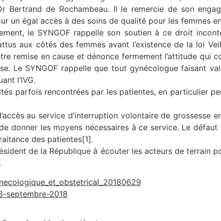
 Dr Bertrand de Rochambeau. Il le remercie de son enga
ur un égal accès à des soins de qualité pour les femmes en
tement, le SYNGOF rappelle son soutien à ce droit incon
ttus aux côtés des femmes avant l’existence de la loi Vei
re remise en cause et dénonce fermement l’attitude qui con
esse. Le SYNGOF rappelle que tout gynécologue faisant valo
ant l’IVG.
ultés parfois rencontrées par les patientes, en particulier
 l’accès au service d’interruption volontaire de grossesse 
e de donner les moyens nécessaires à ce service. Le défau
raitance des patientes[1].
dent de la République à écouter les acteurs de terrain pour
.
ynecologique_et_obstetrical_20180629
18-septembre-2018