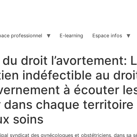
pace professionnel
E-learning
Espace infos
du droit l’avortement:
tien indéfectible au dro
vernement à écouter le
 dans chaque territoire 
ux soins
ipal syndicat des gynécologues et obstétriciens, dans sa 