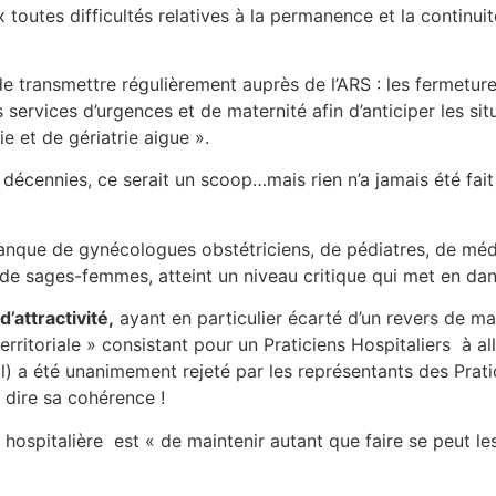
toutes difficultés relatives à la permanence et la continui
e transmettre régulièrement auprès de l’ARS : les fermetures
s services d’urgences et de maternité afin d’anticiper les sit
ie et de gériatrie aigue ».
des décennies, ce serait un scoop…mais rien n’a jamais été f
manque de gynécologues obstétriciens, de pédiatres, de méd
e sages-femmes, atteint un niveau critique qui met en da
’attractivité,
ayant en particulier écarté d’un revers de m
 territoriale » consistant pour un Praticiens Hospitaliers à 
al) a été unanimement rejeté par les représentants des Pra
t dire sa cohérence !
on hospitalière est « de maintenir autant que faire se peut 