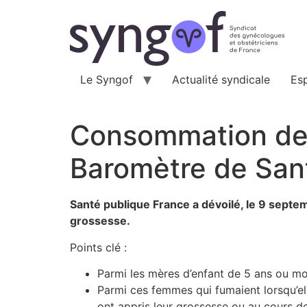
Aller
au
contenu
Le Syngof
Actualité syndicale
Es
Consommation de t
Baromètre de San
Santé publique France a dévoilé, le 9 sept
grossesse.
Points clé :
Parmi les mères d’enfant de 5 ans ou moi
Parmi ces femmes qui fumaient lorsqu’el
ont appris leur grossesse ou au cours de