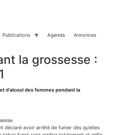
Publications
Agenda
Annonces
nt la grossesse :
1
et d’alcool des femmes pendant la
sesse.
 déclaré avoir arrêté de fumer dès qu’elles
de tabac fumé sans arrêter totalement et enfin