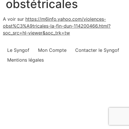
obstétricales
A voir sur
https://m6info.yahoo.com/violences-
obst%C3%A9tricales-la-fin-dun-114200466.html?
soc_src=hl-viewer&soc_trk=tw
Le Syngof
Mon Compte
Contacter le Syngof
Mentions légales