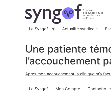
Aller
au
contenu
Le Syngof
Actualité syndicale
Es
Une patiente tém
l’accouchement pa
Après mon accouchement la clinique m’a fac
Le Syngof
Mon Compte
Contacter l