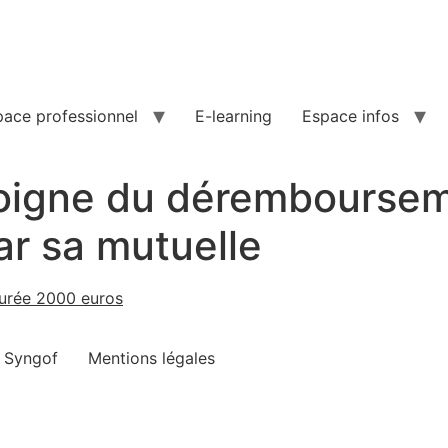
pace professionnel
E-learning
Espace infos
oigne du dérembourse
r sa mutuelle
turée 2000 euros
e Syngof
Mentions légales