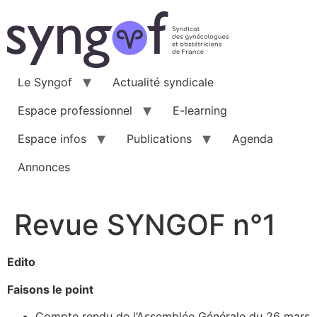
Aller
au
contenu
Le Syngof
Actualité syndicale
Espace professionnel
E-learning
Espace infos
Publications
Agenda
Annonces
Revue SYNGOF n°1
Edito
Faisons le point
Compte rendu de l’Assemblée Générale du 26 mars