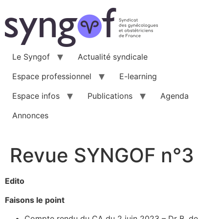
Aller
au
contenu
Le Syngof
Actualité syndicale
Espace professionnel
E-learning
Espace infos
Publications
Agenda
Annonces
Revue SYNGOF n°3
Edito
Faisons le point
Compte rendu du CA du 2 juin 2023 – Dr B. de