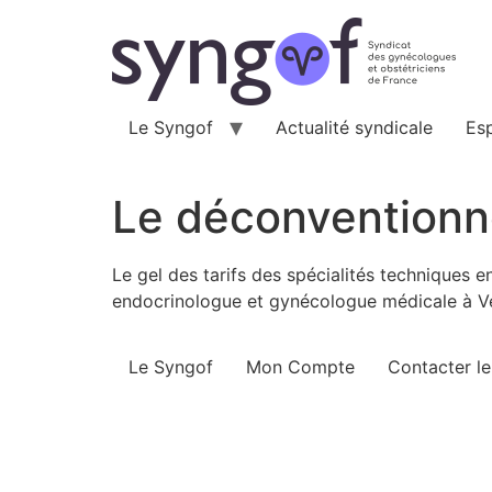
Aller
au
contenu
Le Syngof
Actualité syndicale
Es
Le déconventionne
Le gel des tarifs des spécialités technique
endocrinologue et gynécologue médicale à V
Le Syngof
Mon Compte
Contacter l