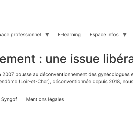
pace professionnel
E-learning
Espace infos
ment : une issue libéra
s en 2007 pousse au déconventionnement des gynécologues 
endôme (Loir-et-Cher), déconventionnée depuis 2018, nous
e Syngof
Mentions légales