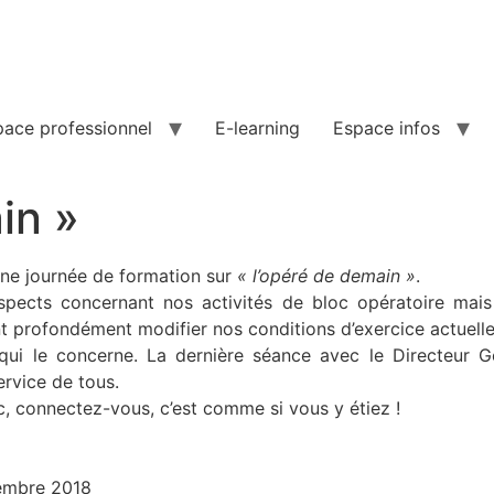
pace professionnel
E-learning
Espace infos
in »
une journée de formation sur
« l’opéré de demain »
.
 aspects concernant nos activités de bloc opératoire mai
nt profondément modifier nos conditions d’exercice actuelle
ui le concerne. La dernière séance avec le Directeur Gé
rvice de tous.
c, connectez-vous, c’est comme si vous y étiez !
́cembre 2018