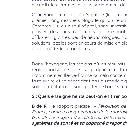
accueillir les femmes les plus socialement dé
Concernant la mortalité néonatale (indicateur
premier rang desquels Mayotte qui a une struc
Comores. Il y a un seul hôpital, sans universi
provient des pays avoisinants. Les trois ma
afflux et il y a très peu de néonatologues. N
solutions locales sont en cours de mise en p
et des médecins urgentistes.
Dans l’hexagone, les régions où les résultats
région parisienne dans sa périphérie et la
notamment en Ile-de-France où cela concerne 
faire suivre et ne bénéficient pas du modèle q
soins ambulatoires, sans parler de l’accès à 
S : Quels enseignements peut-on en tirer po
B de R :
le rapport précise : «
l’évolution d
France, comme l’augmentation de la mortalit
à mettre en regard des différents déterminan
systèmes de santé et sa capacité à répondr