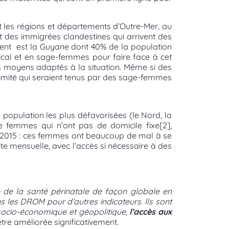
t les régions et départements d’Outre-Mer, au
t des immigrées clandestines qui arrivent des
nt est la Guyane dont 40% de la population
ical et en sage-femmes pour faire face à cet
es moyens adaptés à la situation. Même si des
ximité qui seraient tenus par des sage-femmes
population les plus défavorisées (le Nord, la
e femmes qui n’ont pas de domicile fixe
[2]
,
en 2015 : ces femmes ont beaucoup de mal à se
ite mensuelle, avec l’accès si nécessaire à des
e de la santé périnatale de façon globale en
s les DROM pour d’autres indicateurs
.
Ils sont
 socio-économique et géopolitique,
l’accès aux
tre améliorée significativement.