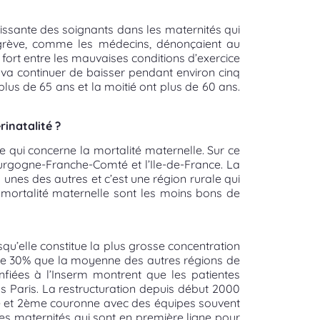
roissante des soignants dans les maternités qui
 grève, comme les médecins, dénonçaient au
n fort entre les mauvaises conditions d’exercice
s va continuer de baisser pendant environ cinq
plus de 65 ans et la moitié ont plus de 60 ans.
rinatalité ?
e qui concerne la mortalité maternelle. Sur ce
ourgogne-Franche-Comté et l’Ile-de-France. La
 unes des autres et c’est une région rurale qui
mortalité maternelle sont les moins bons de
qu’elle constitue la plus grosse concentration
e de 30% que la moyenne des autres régions de
onfiées à l’Inserm montrent que les patientes
s Paris. La restructuration depuis début 2000
ne et 2ème couronne avec des équipes souvent
ces maternités qui sont en première ligne pour