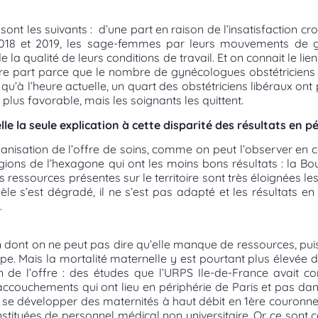
sont les suivants : d’une part en raison de l’insatisfaction c
 2018 et 2019, les sage-femmes par leurs mouvements de
 la qualité de leurs conditions de travail. Et on connait le lie
’autre part parce que le nombre de gynécologues obstétricien
qu’à l’heure actuelle, un quart des obstétriciens libéraux ont 
plus favorable, mais les soignants les quittent.
e la seule explication à cette disparité des résultats en pé
rganisation de l’offre de soins, comme on peut l’observer en c
égions de l’hexagone qui ont les moins bons résultats : la B
ressources présentes sur le territoire sont très éloignées les
s’est dégradé, il ne s’est pas adapté et les résultats en 
.
on dont on ne peut pas dire qu’elle manque de ressources, puis
rope. Mais la mortalité maternelle y est pourtant plus élevé
on de l’offre : des études que l’URPS Ile-de-France avait c
accouchements qui ont lieu en périphérie de Paris et pas dan
vu se développer des maternités à haut débit en 1ère couron
stituées de personnel médical non universitaire. Or ce sont 