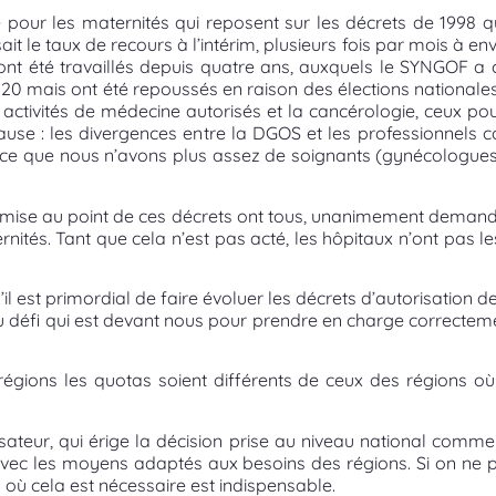
 pour les maternités qui reposent sur les décrets de 1998 qu
t le taux de recours à l’intérim, plusieurs fois par mois à env
t été travaillés depuis quatre ans, auxquels le SYNGOF a c
2020 mais ont été repoussés en raison des élections nationale
es activités de médecine autorisés et la cancérologie, ceux po
ause : les divergences entre la DGOS et les professionnels c
rce que nous n’avons plus assez de soignants (gynécologues o
a mise au point de ces décrets ont tous, unanimement demand
ités. Tant que cela n’est pas acté, les hôpitaux n’ont pas les
il est primordial de faire évoluer les décrets d’autorisation d
 défi qui est devant nous pour prendre en charge correctement,
ions les quotas soient différents de ceux des régions où o
sateur, qui érige la décision prise au niveau national comme
avec les moyens adaptés aux besoins des régions. Si on ne p
 où cela est nécessaire est indispensable.