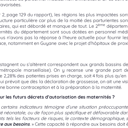
favorisées.
 2, page 129 du rapport), les régions les plus impactées son
ture particulière car plus de la moitié des parturientes son
ème
taires, qui est débordé et manque de tout. Le 2
départeme
ternités du département sont sous dotées en personnel méd
ous n’avons pas la réponse à l’heure actuelle pour fournir l
lace, notamment en Guyane avec le projet d’hôpitaux de pro
 stagnent ou s’altèrent correspondent aux grands bassins de 
 métropole marseillaise). On y recense une grande part d
2,28% des patientes prises en charge, soit 4 fois plus qu’
ui prévoit que dès la déclaration de grossesse, on ait une vis
une bonne contraception et à la préparation à la maternité.
ur les futurs décrets d’autorisation des maternités ?
e certains indicateurs témoigne d’une situation préoccupant
é néonatale, ou de façon plus spécifique et défavorable dan
ts tels les facteurs de risques, le contexte démographique,
e aux besoins
.
» Cette capacité à répondre aux besoins doit ê