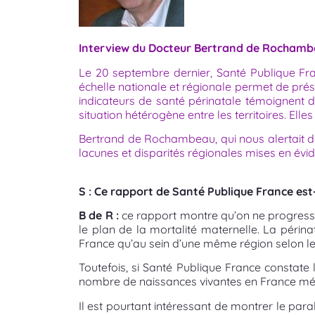
Interview du Docteur Bertrand de Rochamb
Le 20 septembre dernier, Santé Publique Fra
échelle nationale et régionale permet de prés
indicateurs de santé périnatale témoignent d
situation hétérogène entre les territoires. E
Bertrand de Rochambeau, qui nous alertait déj
lacunes et disparités régionales mises en év
S : Ce rapport de Santé Publique France est-
B de R :
ce rapport montre qu’on ne progresse p
le plan de la mortalité maternelle. La périna
France qu’au sein d’une même région selon l
Toutefois, si Santé Publique France constate 
nombre de naissances vivantes en France métro
Il est pourtant intéressant de montrer le parall