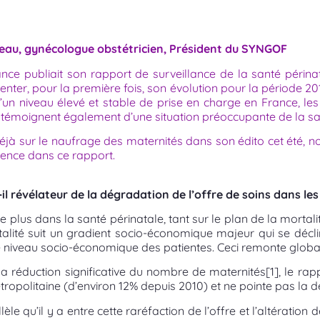
eau, gynécologue obstétricien, Président du SYNGOF
nce publiait son rapport de surveillance de la santé périn
enter, pour la première fois, son évolution pour la période 2
’un niveau élevé et stable de prise en charge en France, le
lles témoignent également d’une situation préoccupante de la s
à sur le naufrage des maternités dans son édito cet été, nou
idence dans ce rapport.
il révélateur de la dégradation de l’offre de soins dans le
lus dans la santé périnatale, tant sur le plan de la mortalité
talité suit un gradient socio-économique majeur qui se décli
e niveau socio-économique des patientes. Ceci remonte glob
la réduction significative du nombre de maternités
[1]
, le rap
politaine (d’environ 12% depuis 2010) et ne pointe pas la dé
èle qu’il y a entre cette raréfaction de l’offre et l’altération d