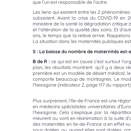
que l’un est responsable de l’autre.
Les liens qui existent entre les 2 phénomènes 
subsistent. Avant la crise du COVID-19 en
ministère de la santé la dégradation critique de
et l’altération de la qualité des soins. Et d
ans, le temps que la relève arrive. Rappelons 
La situation dans les maternités publiques est 
S : La baisse du nombre de maternités est-ell
B de R :
ce qui est en cause c’est surtout l’o
plan, les résultats montrent qu’il y a deux r
première est un modèle de désert médical, les 
comporte beaucoup de montagnes. Le modèle 
l’hexagone (indicateur 2, page 117 du rapport)
Plus surprenant, l’Ile-de-France est une régi
en médecins spécialistes universitaires d’Eu
l’hexagone. Cela s’explique par la répartiti
meurent ou vont en réanimation à la suite d’
des maternités en Ile-de-France a en effet 
sous dotées, ou, quand elles sont dotées, con