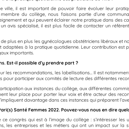
 ville, il est important de pouvoir faire évoluer leur prati
ant membre du collège, nous faisons partie d’une communa
ignement et qui peuvent éclairer notre pratique dans des cas d
n avis spécialisé, il est plus facile de contacter un référen
e de plus en plus les gynécologues obstétriciens libéraux et n
ent adaptées à la pratique quotidienne. Leur contribution es
gaux importants.
s. Est-il possible d’y prendre part ?
r les recommandations, les labellisations… Il est notamment
pour participer aux comités de lecture des différentes re
 participation aux instances du collège, aux différentes comm
aiment leur place pour porter leur voix et être acteur des re
mpliquent davantage dans ces instances qui préparent l’aven
Pari(s) Santé Femmes 2022
. Pouvez-vous nous en dire que
 ce congrès qui est à l’image du collège : s’intéresser les
ons, les entreprises et les métiers qui ont un impact sur 