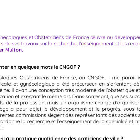
Gynécologues et Obstétriciens de France œuvre au développem
ers de ses travaux sur la recherche, l’enseignement et les re
er Multon.
nter en quelques mots le CNGOF ?
ologues Obstétriciens de France, ou CNGOF, il me paraît 
ricale et gynécologique a été précurseur en s’orientant d
ine. Il avait une conception très moderne de l’obstétrique et c
ation et exerçant le même art. Dans son esprit, que ses succ
ls de la profession, mais un organisme chargé d’organiser 
llège a pour objet le développement et le progrès, sous t
fférentes commissions siègent des représentants des sociétés
oordonne la recherche et l’enseignement de la spécialité et in
ue.
il à la pratique quotidienne des praticiens de ville ?