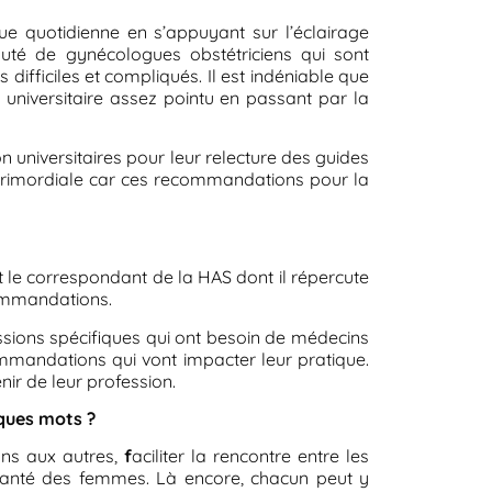
que quotidienne en s’appuyant sur l’éclairage
uté de gynécologues obstétriciens qui sont
ifficiles et compliqués. Il est indéniable que
t universitaire assez pointu en passant par la
on universitaires pour leur relecture des guides
t primordiale car ces recommandations pour la
 le correspondant de la HAS dont il répercute
commandations.
issions spécifiques qui ont besoin de médecins
commandations qui vont impacter leur pratique.
ir de leur profession.
lques mots ?
 uns aux autres,
f
aciliter la rencontre entre les
la santé des femmes. Là encore, chacun peut y