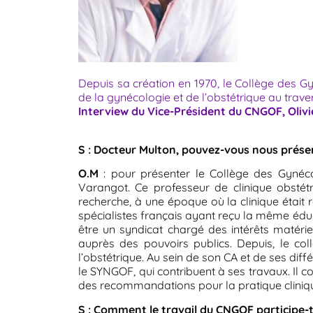
Depuis sa création en 1970, le Collège des 
de la gynécologie et de l’obstétrique au trav
Interview du Vice-Président du CNGOF, Olivi
S : Docteur Multon, pouvez-vous nous prése
O.M
: pour présenter le Collège des Gynéc
Varangot. Ce professeur de clinique obstét
recherche, à une époque où la clinique était re
spécialistes français ayant reçu la même éduc
être un syndicat chargé des intérêts matérie
auprès des pouvoirs publics. Depuis, le co
l’obstétrique. Au sein de son CA et de ses di
le SYNGOF, qui contribuent à ses travaux. Il c
des recommandations pour la pratique cliniq
S : Comment le travail du CNGOF participe-t-