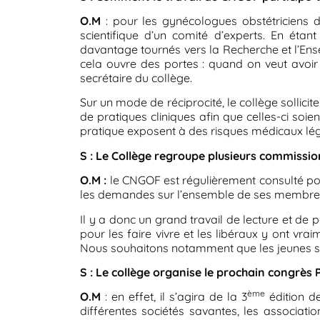
O.M
: pour les gynécologues obstétriciens de
scientifique d’un comité d’experts. En ét
davantage tournés vers la Recherche et l’Ense
cela ouvre des portes : quand on veut avoir u
secrétaire du collège.
Sur un mode de réciprocité, le collège sollicit
de pratiques cliniques afin que celles-ci soi
pratique exposent à des risques médicaux lé
S : Le Collège regroupe plusieurs commission
O.M :
le CNGOF est régulièrement consulté pou
les demandes sur l’ensemble de ses membres 
Il y a donc un grand travail de lecture et de
pour les faire vivre et les libéraux y ont vr
Nous souhaitons notamment que les jeunes s’i
S : Le collège organise le prochain congrès
ème
O.M
: en effet, il s’agira de la 3
édition de
différentes sociétés savantes, les associati