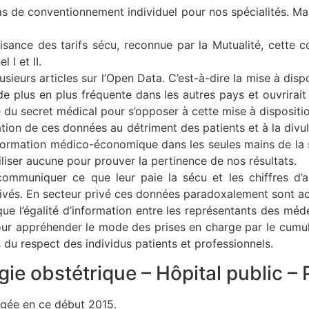
as de conventionnement individuel pour nos spécialités. Mai
ance des tarifs sécu, reconnue par la Mutualité, cette co
I et II.
sieurs articles sur l’Open Data. C’est-à-dire la mise à di
e plus en plus fréquente dans les autres pays et ouvrira
du secret médical pour s’opposer à cette mise à dispositio
ation de ces données au détriment des patients et à la divu
nformation médico-économique dans les seules mains de la sé
liser aucune pour prouver la pertinence de nos résultats.
ommuniquer ce que leur paie la sécu et les chiffres d’ac
rivés. En secteur privé ces données paradoxalement sont ac
ue l’égalité d’information entre les représentants des méde
ur appréhender le mode des prises en charge par le cumul d
s du respect des individus patients et professionnels.
ie obstétrique – Hôpital public –
argée en ce début 2015.