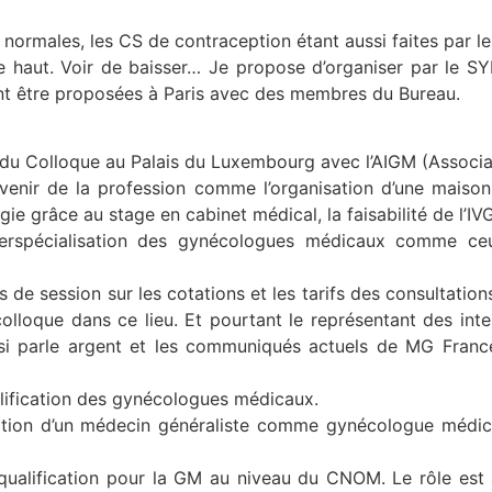
 normales, les CS de contraception étant aussi faites par 
 le haut. Voir de baisser… Je propose d’organiser par le 
nt être proposées à Paris avec des membres du Bureau.
 du Colloque au Palais du Luxembourg avec l’AIGM (Asso­cia
avenir de la profession comme l’organisation d’une mais
ogie grâce au stage en cabinet médical, la faisabilité de l
rspécialisation des gynécologues médicaux comme ceux 
s de session sur les cotations et les tarifs des consultatio
lloque dans ce lieu. Et pourtant le représentant des int
ussi parle argent et les communiqués actuels de MG Franc
lification des gynécologues médicaux.
ication d’un médecin généraliste comme gynécologue médic
 qualification pour la GM au niveau du CNOM. Le rôle est 