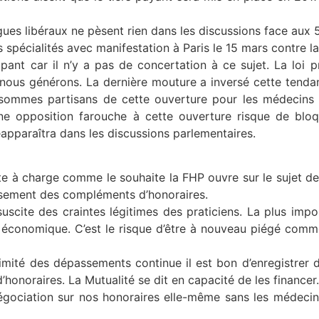
gues libéraux ne pèsent rien dans les discussions face aux 5
pécialités avec manifestation à Paris le 15 mars contre la l
nt car il n’y a pas de concertation à ce sujet. La loi pr
ous générons. La dernière mouture a inversé cette tendance
sommes partisans de cette ouverture pour les médecins e
ne opposition farouche à cette ouverture risque de bloq
éapparaîtra dans les discussions parlementaires.
ste à charge comme le souhaite la FHP ouvre sur le sujet 
rsement des compléments d’honoraires.
scite des craintes légitimes des praticiens. La plus impor­
et économique. C’est le risque d’être à nouveau piégé comm
imité des dépassements continue il est bon d’enregistrer d
’honoraires. La Mutualité se dit en capacité de les financer.
gociation sur nos honoraires elle-même sans les médecin