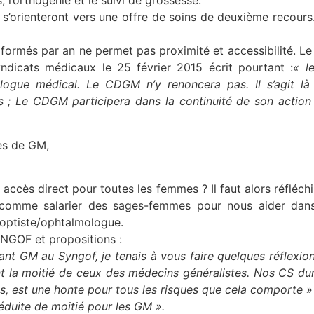
 l’orthogénie et le suivi de grossesse.
orienteront vers une offre de soins de deuxième recours.
ormés par an ne permet pas proximité et accessibilité. 
ndicats médicaux le 25 février 2015 écrit pourtant :
« l
logue médical. Le CDGM n’y renoncera pas. Il s’agit là
s ; Le CDGM participera dans la continuité de son actio
es de GM,
accès direct pour toutes les femmes ? Il faut alors réfléch
comme salarier des sages-femmes pour nous aider dan
thoptiste/ophtalmologue.
GOF et propositions :
ant GM au Syngof, je tenais à vous faire quelques réflexi
t la moitié de ceux des médecins généralistes. Nos CS du
ns, est une honte pour tous les risques que cela comporte »
duite de moitié pour les GM ».