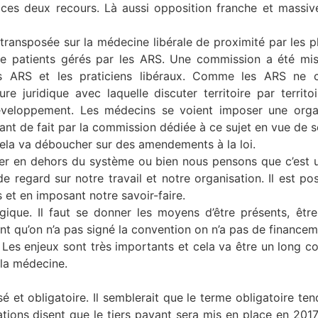
 ces deux recours. Là aussi opposition franche et massiv
e transposée sur la médecine libérale de proximité par les p
de patients gérés par les ARS. Une commission a été mi
es ARS et les praticiens libéraux. Comme les ARS ne co
ure juridique avec laquelle discuter territoire par territo
développement. Les médecins se voient imposer une organi
ortant de fait par la commission dédiée à ce sujet en vue de s
ela va déboucher sur des amendements à la loi.
ter en dehors du système ou bien nous pensons que c’est 
e regard sur notre travail et notre organisation. Il est po
 et en imposant notre savoir-faire.
gique. Il faut se donner les moyens d’être présents, êtr
 qu’on n’a pas signé la convention on n’a pas de financem
. Les enjeux sont très importants et cela va être un long 
 la médecine.
sé et obligatoire. Il semblerait que le terme obligatoire ten
ations disent que le tiers payant sera mis en place en 201