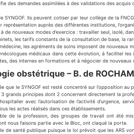
fie des demandes assimilées à des validations des acquis 
e SYNGOF. Ils peuvent cotiser par leur collège de la FNCGM
r représentation auprès des différentes institutions, l’organ
 de nouveaux modes d’exercice : travailler seul, isolé, dans
nets, les tarifs constants de la consultation de base, la raret
émédecine, les agréments de soins imposent de nou­veaux m
ynécologues médicaux dans cette évolution, à faciliter les
es, des internes en formations et à négocier de nouveaux
ogie obstétrique – B. de ROCH
que le SYNGOF est resté concentré sur l’opposition au p
 3 grands principes dont 2 concernent directement la profe
ospitalier avec l’autorisation de l’activité d’urgence, serv
tous les actes réalisés dans ces établissements.
ble de la profession, des groupes de travail ont été mi
nt nous faisons partie avec le Bloc, ont claqué la porte.
iale de santé publique puisque la loi prévoit que les ARS vo