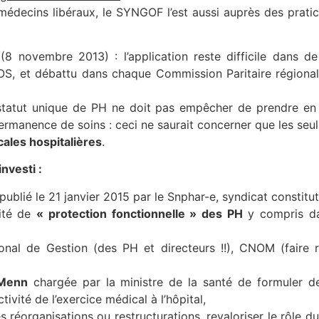
ecins libéraux, le SYNGOF l’est aussi auprès des praticien
(8 novembre 2013) : l’application reste difficile dans d
GOS, et débattu dans chaque Commission Paritaire régiona
statut unique de PH ne doit pas empêcher de prendre en c
permanence de soins : ceci ne saurait concerner que les seul
cales hospitalières
.
nvesti :
publié le 21 janvier 2015 par le Snphar-e, syndicat constitut
sité de
« protection fonctionnelle » des PH
y compris dan
onal de Gestion (des PH et directeurs !!), CNOM (faire r
 Menn
chargée par la ministre de la santé de formuler d
tivité de l’exercice médical à l’hôpital,
 réorganisations ou restructurations, revaloriser le rôle d