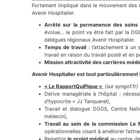
Fortement impliqué dans le mouvement des méd
Avenir Hospitalier.
Arrêté sur la permanence des soins
évolue… le point va être fait par la D
délégués régionaux Avenir Hospitalier.
Temps de travail
: l’attachement à un 
travail en raison du travail posté et en 
Mission attractivité des carrières médi
Avenir Hospitalier est tout particulièrement i
«
Le RapportQuiPique «
(sur syngof.fr)
Dérive managériale à l’hôpital : néces
d’hypocrite »
JJ Tanquerel),
Travail et dialogue DGOS, Centre Nati
médecin),
Travail au sein de la commission Le
opérationnelles visant à améliorer l’attrac
Remettre
le projet médical
au centre des