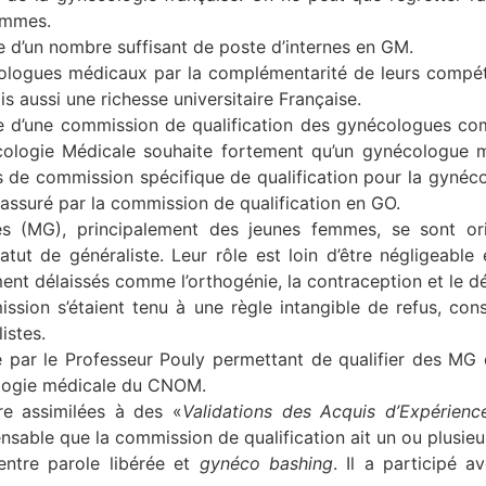
femmes.
d’un nombre suffisant de poste d’internes en GM.
cologues médicaux par la complémentarité de leurs compét
is aussi une richesse universitaire Française.
d’une commission de qualification des gynécologues co
cologie Médicale souhaite fortement qu’un gynécologue m
pas de commission spécifique de qualification pour la gynéc
assuré par la commission de qualification en GO.
s (MG), principalement des jeunes femmes, se sont ori
tut de généraliste. Leur rôle est loin d’être négligeable 
ent délaissés comme l’orthogénie, la contraception et le d
ssion s’étaient tenu à une règle intangible de refus, co
istes.
ée par le Professeur Pouly permettant de qualifier des MG
ologie médicale du CNOM.
re assimilées à des «
Validations des Acquis d’Expérienc
pensable que la commission de qualification ait un ou plusie
ntre parole libérée et
gynéco bashing
. Il a participé a