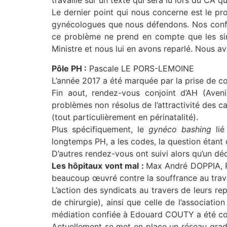
travaillé sur un texte qui sera lu lors du CA qui
Le dernier point qui nous concerne est le p
gynécologues que nous défendons. Nos confrèr
ce problème ne prend en compte que les si
Ministre et nous lui en avons reparlé. Nous av
Pôle PH :
Pascale LE PORS-LEMOINE
L’année 2017 a été marquée par la prise de con
Fin aout, rendez-vous conjoint d’AH (Aven
problèmes non résolus de l’attractivité des c
(tout particulièrement en périnatalité).
Plus spécifiquement, le
gynéco bashing
lié
longtemps PH, a les codes, la question étant
D’autres rendez-vous ont suivi alors qu’un dé
Les hôpitaux vont mal :
Max André DOPPIA, Pr
beaucoup œuvré contre la souffrance au travai
L’action des syndicats au travers de leurs r
de chirurgie), ainsi que celle de l’associatio
médiation confiée à Edouard COUTY a été co
Actuellement se met en place un réseau gradu