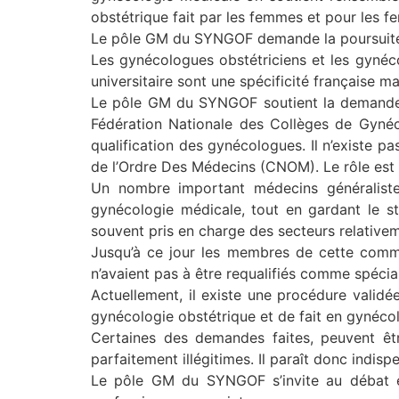
obstétrique fait par les femmes et pour les 
Le pôle GM du SYNGOF demande la poursuite 
Les gynécologues obstétriciens et les gyné
universitaire sont une spécificité française ma
Le pôle GM du SYNGOF soutient la demande 
Fédération Nationale des Collèges de Gyné
qualification des gynécologues. Il n’existe 
de l’Ordre Des Médecins (CNOM). Le rôle est 
Un nombre important médecins généraliste
gynécologie médicale, tout en gardant le sta
souvent pris en charge des secteurs relativem
Jusqu’à ce jour les membres de cette commi
n’avaient pas à être requalifiés comme spécial
Actuellement, il existe une procédure valid
gynécologie obstétrique et de fait en gynéc
Certaines des demandes faites, peuvent êt
parfaitement illégitimes. Il paraît donc indis
Le pôle GM du SYNGOF s’invite au débat e