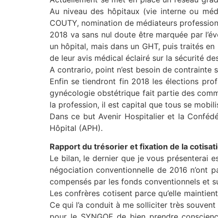
Au niveau des hôpitaux (vie interne ou médi
COUTY, nomination de médiateurs professionn
2018 va sans nul doute être marquée par l’évo
un hôpital, mais dans un GHT, puis traités en
de leur avis médical éclairé sur la sécurité d
A contrario, point n’est besoin de contrainte 
Enfin se tiendront fin 2018 les élections pro
gynécologie obstétrique fait partie des commi
la profession, il est capital que tous se mobili
Dans ce but Avenir Hospitalier et la Confédé
Hôpital (APH).
Rapport du trésorier et fixation de la cotisati
Le bilan, le dernier que je vous présenterai e
négociation conventionnelle de 2016 n’ont pa
compensés par les fonds conventionnels et sur
Les confrères cotisent parce qu’elle maintie
Ce qui l’a conduit à me solliciter très souve
pour le SYNGOF de bien prendre conscience 