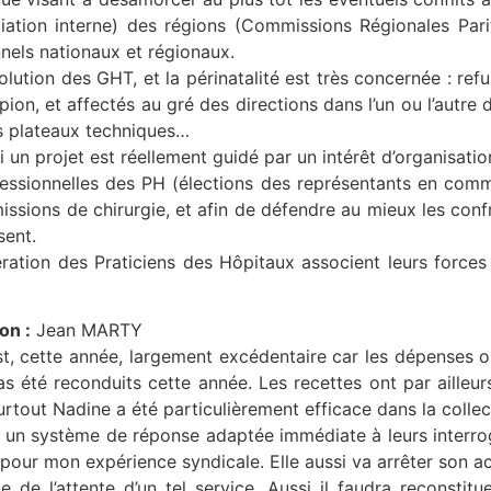
ation interne) des régions (Commissions Régionales Parit
els nationaux et régionaux.
lution des GHT, et la périnatalité est très concernée : re
 pion, et affectés au gré des directions dans l’un ou l’autr
es plateaux techniques…
si un projet est réellement guidé par un intérêt d’organisati
fessionnelles des PH (élections des représentants en commi
ssions de chirurgie, et afin de défendre au mieux les confr
sent.
ration des Praticiens des Hôpitaux associent leurs forces 
on :
Jean MARTY
st, cette année, largement excédentaire car les dépenses on
s été reconduits cette année. Les recettes ont par ailleu
tout Nadine a été particulièrement efficace dans la collec
nt un système de réponse adaptée immédiate à leurs interro
nt pour mon expérience syndicale. Elle aussi va arrêter son 
de l’attente d’un tel service. Aussi il faudra reconsti