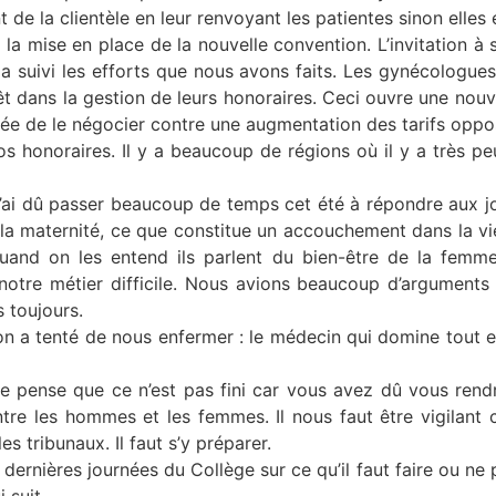
e la clientèle en leur renvoyant les patientes sinon elles en
a mise en place de la nouvelle convention. L’invitation à
a suivi les efforts que nous avons faits. Les gynécologues
êt dans la gestion de leurs honoraires. Ceci ouvre une nouv
l’idée de le négocier contre une augmentation des tarifs op
 nos honoraires. Il y a beaucoup de régions où il y a très
J’ai dû passer beaucoup de temps cet été à répondre aux jou
la maternité, ce que constitue un accouchement dans la vie
t. Quand on les entend ils parlent du bien-être de la fe
e notre métier difficile. Nous avions beaucoup d’arguments 
 toujours.
n a tenté de nous enfermer : le médecin qui domine tout e
 pense que ce n’est pas fini car vous avez dû vous ren
re les hommes et les femmes. Il nous faut être vigilant car 
s tribunaux. Il faut s’y préparer.
rnières journées du Collège sur ce qu’il faut faire ou ne 