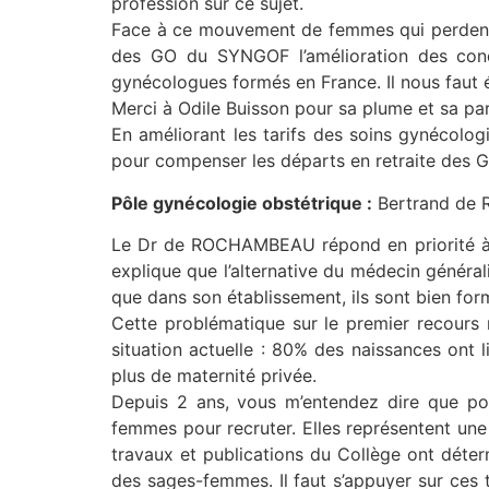
profession sur ce sujet.
Face à ce mouvement de femmes qui perdent la
des GO du SYNGOF l’amélioration des cond
gynécologues formés en France. Il nous faut 
Merci à Odile Buisson pour sa plume et sa pa
En améliorant les tarifs des soins gynécolog
pour compenser les départs en retraite des 
Pôle gynécologie obstétrique :
Bertrand de
Le Dr de ROCHAMBEAU répond en priorité à un
explique que l’alternative du médecin généralis
que dans son établissement, ils sont bien fo
Cette problématique sur le premier recours m
situation actuelle : 80% des naissances ont l
plus de maternité privée.
Depuis 2 ans, vous m’entendez dire que pou
femmes pour recruter. Elles représentent une
travaux et publications du Collège ont déte
des sages-femmes. Il faut s’appuyer sur ces t