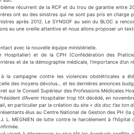
 suit.
roblème récurrent de la RCP et du trou de garantie entre 
es ont eu des sinistres qui ne sont pas pris en charge p
nistres après 2012. Le SYNGOF au sein du BLOC a rencont
ons eu une oreille attentive et nous allons proposer un text
tact avec la nouvelle équipe ministérielle.
ir Hospitalier) et de la CPH (Confédération des Pratici
arrières et de la démographie médicale, l’importance d’un r
 à la campagne contre les violences obstétricales a ét
 celle des moyens dévolus… et les dernières annonces budgé
cret sur le Conseil Supérieur des Professions Médicales Hosp
ésident d’Avenir Hospitalier trop tôt décédé, en novembr
l, en particulier par la création du site
« dis doc t’as ton 
eprésentants élus au Centre National de Gestion des PH (l
n J. L. MEGNIEN de lutte contre le harcèlement à l’hôpital 
nfirmée.
é visant à désamorcer au plus tôt les éventuels conflits a