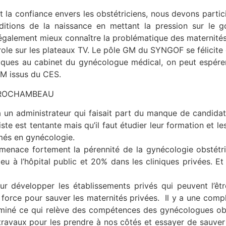
 confiance envers les obstétriciens, nous devons partici
itions de la naissance en mettant la pression sur le
également mieux connaître la problématique des maternités
role sur les plateaux TV. Le pôle GM du SYNGOF se félicite
iques au cabinet du gynécologue médical, on peut espérer
GM issus du CES.
 ROCHAMBEAU
 administrateur qui faisait part du manque de candidats 
te est tentante mais qu’il faut étudier leur formation et le
rmés en gynécologie.
enace fortement la pérennité de la gynécologie obstétriqu
ieu à l’hôpital public et 20% dans les cliniques privées. 
r développer les établissements privés qui peuvent l’ê
 force pour sauver les maternités privées. Il y a une comp
rminé ce qui relève des compétences des gynécologues ob
ravaux pour les prendre à nos côtés et essayer de sauver n