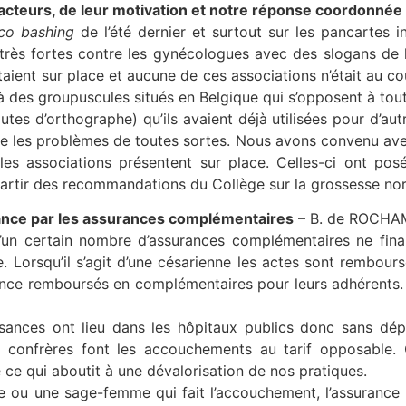
s acteurs, de leur motivation et notre réponse coordonné
co bashing
de l’été dernier et surtout sur les pancartes in
très fortes contre les gynécologues avec des slogans de
taient sur place et aucune de ces associations n’était au c
s groupuscules situés en Belgique qui s’opposent à tout
autes d’orthographe) qu’ils avaient déjà utilisées pour d’a
 les problèmes de toutes sortes. Nous avons convenu avec
 les associations présentent sur place. Celles-ci ont po
rtir des recommandations du Collège sur la grossesse no
ance par les assurances complémentaires
– B. de ROCH
n certain nombre d’assurances complémentaires ne finan
 Lorsqu’il s’agit d’une césarienne les actes sont rembours
ance remboursés en complémentaires pour leurs adhérents. D
sances ont lieu dans les hôpitaux publics donc sans dép
os confrères font les accouchements au tarif opposable. 
 ce qui aboutit à une dévalorisation de nos pratiques.
e ou une sage-femme qui fait l’accouchement, l’assurance