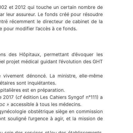
2002 et 2012 qui touche un certain nombre de
ar leur assureur. Le fonds créé pour résoudre
ré récemment le directeur de cabinet de la
e pour modifier l’accès à ce fonds.
ens des Hôpitaux, permettant d’évoquer les
éel projet médical guidant l’évolution des GHT
é vivement dénoncé. La ministre, elle-même
taires sont inquiétantes.
italières est en préparation.
e 2017 (
cf
édition Les Cahiers Syngof n°111) a
doc »
accessible à tous les médecins.
a gynécologie obstétrique siège en commission
ont souligné l’urgence à agir, et la mission de
u sein des services et/ou des établissements.