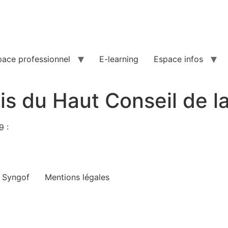
pace professionnel
E-learning
Espace infos
is du Haut Conseil de l
9 :
e Syngof
Mentions légales