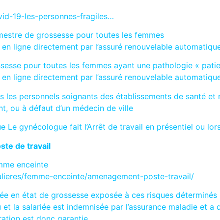
ovid-19-les-personnes-fragiles…
imestre de grossesse pour toutes les femmes
rêt en ligne directement par l’assuré renouvelable automati
sesse pour toutes les femmes ayant une pathologie « patien
rêt en ligne directement par l’assuré renouvelable automati
s les personnels soignants des établissements de santé et
nt, ou à défaut d’un médecin de ville
Le gynécologue fait l’Arrêt de travail en présentiel ou lors
ste de travail
emme enceinte
culieres/femme-enceinte/amenagement-poste-travail/
iée en état de grossesse exposée à ces risques déterminés p
du et la salariée est indemnisée par l’assurance maladie et 
ration est donc garantie