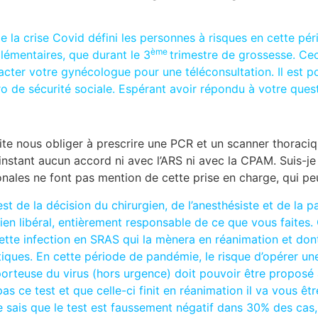
de la crise Covid défini les personnes à risques en cette p
ème
lémentaires, que durant le 3
trimestre de grossesse. Ceci
acter votre gynécologue pour une téléconsultation. Il est p
ro de sécurité sociale. Espérant avoir répondu à votre quest
aite nous obliger à prescrire une PCR et un scanner thoraciq
l’instant aucun accord ni avec l’ARS ni avec la CPAM. Suis-
onales ne font pas mention de cette prise en charge, qui pe
 de la décision du chirurgien, de l’anesthésiste et de la p
icien libéral, entièrement responsable de ce que vous faites
ette infection en SRAS qui la mènera en réanimation et dont 
ques. En cette période de pandémie, le risque d’opérer un
 porteuse du virus (hors urgence) doit pouvoir être proposé 
s ce test et que celle-ci finit en réanimation il va vous être
 sais que le test est faussement négatif dans 30% des cas, ma