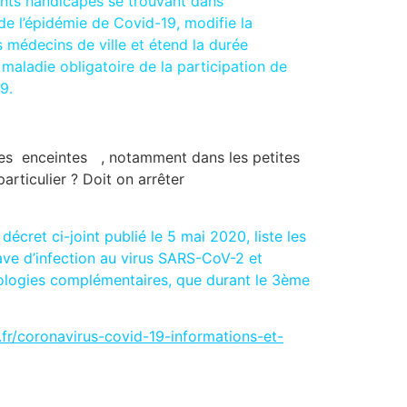
fants handicapés se trouvant dans
 de l’épidémie de Covid-19, modifie la
 médecins de ville et étend la durée
 maladie obligatoire de la participation de
9.
ntes enceintes , notamment dans les petites
articulier ? Doit on arrêter
écret ci-joint publié le 5 mai 2020, liste les
rave d’infection au virus SARS-CoV-2 et
thologies complémentaires, que durant le 3ème
fr/coronavirus-covid-19-informations-et-