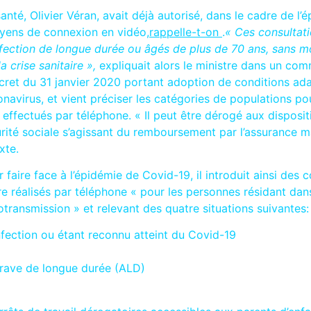
a santé, Olivier Véran, avait déjà autorisé, dans le cadre de l
yens de connexion en vidéo,
rappelle-t-on
.
« Ces consultati
ffection de longue durée ou âgés de plus de 70 ans, sans 
a crise sanitaire »,
expliquait alors le ministre dans un co
cret du 31 janvier 2020 portant adoption de conditions ada
virus, et vient préciser les catégories de populations pou
 effectués par téléphone. « Il peut être dérogé aux disposit
curité sociale s’agissant du remboursement par l’assurance m
xte.
 faire face à l’épidémie de Covid-19, il introduit ainsi des
re réalisés par téléphone « pour les personnes résidant da
éotransmission » et relevant des quatre situations suivantes:
nfection ou étant reconnu atteint du Covid-19
 grave de longue durée (ALD)