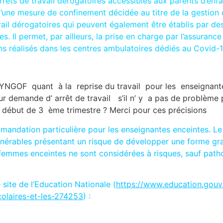
rrêts de travail dérogatoires accessibles aux parents d’en
e d’une mesure de confinement décidée au titre de la gestion
ail dérogatoires qui peuvent également être établis par des
. Il permet, par ailleurs, la prise en charge par l’assurance
ions réalisés dans les centres ambulatoires dédiés au Covid-1
u SYNGOF quant à la reprise du travail pour les enseigna
r demande d’ arrêt de travail s’il n’ y a pas de problème p
ébut de 3 ème trimestre ? Merci pour ces précisions
mandation particulière pour les enseignantes enceintes. Le d
 vulnérables présentant un risque de développer une forme g
es femmes enceintes ne sont considérées à risques, sauf pa
e site de l’Education Nationale (
https://www.education.gouv.
olaires-et-les-274253
) :