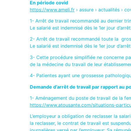
En période covid
https://www.ameli.fr
› assure › actualités › c
1- Arrêt de travail recommandé au dernier tr
Le salarié est indemnisé dès le 1er jour d’ar
2- Arrêt de travail recommandé toute la gros
Le salarié est indemnisé dès le 1er jour d’ar
3- Cette procédure simplifiée ne concerne pa
de la médecine du travail de leur établisseme
4- Patientes ayant une grossesse pathologique 
Demande d’arrêt de travail par rapport au po
1- Aménagement du poste de travail de la f
https://www.atousante.com/situations-parti
L’employeur a obligation de reclasser la salar
la reclasser, le contrat de travail est suspen
journalières versé par l’employeur: Sa rémuné