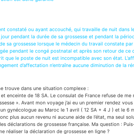
t constaté ou ayant accouché, qui travaille de nuit dans le
 jour pendant la durée de sa grossesse et pendant la pério
de sa grossesse lorsque le médecin du travail constate par 
ngée pendant le congé postnatal et après son retour de ce
it que le poste de nuit est incompatible avec son état. L’a
ngement d’affectation n’entraîne aucune diminution de la r
e trouve dans une situation complexe :
t enceinte de 18 SA. Le consulat de France refuse de me me
ssesse ». Avant mon voyage j’ai eu un premier rendez vou
un gynécologue au Maroc le 1 avril ( 12 SA + 4 J ) et le 6 m
donc plus aucun revenu ni aucune aide de l’état, ma seul so
s déclarations de grossesse française. Ma question : Puis-je
réaliser la déclaration de grossesse en ligne ?