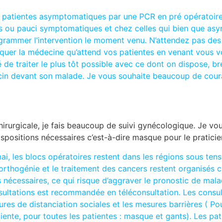
os patientes asymptomatiques par une PCR en pré opératoir
s ou pauci symptomatiques et chez celles qui bien que as
eprogrammer l’intervention le moment venu. N’attendez pas d
iquer la médecine qu’attend vos patientes en venant vous vo
é de traiter le plus tôt possible avec ce dont on dispose, bre
ecin devant son malade. Je vous souhaite beaucoup de cou
chirurgicale, je fais beaucoup de suivi gynécologique. Je v
positions nécessaires c’est-à-dire masque pour le praticien
ai, les blocs opératoires restent dans les régions sous tens
 l’orthogénie et le traitement des cancers restent organisés
nécessaires, ce qui risque d’aggraver le pronostic de mala
sultations est recommandée en téléconsultation. Les consult
es de distanciation sociales et les mesures barrières ( Pou
iente, pour toutes les patientes : masque et gants). Les p