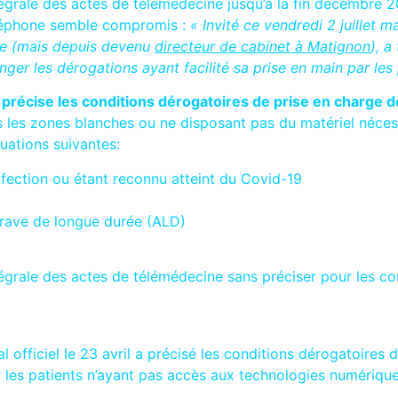
tégrale des actes de télémédecine jusqu’à la fin décembre 
éléphone semble compromis :
« Invité ce vendredi 2 juillet 
die (mais depuis devenu
directeur de cabinet à Matignon
), a
ger les dérogations ayant facilité sa prise en main par les 
précise les conditions dérogatoires de prise en charge de
 les zones blanches ou ne disposant pas du matériel nécessa
uations suivantes:
nfection ou étant reconnu atteint du Covid-19
 grave de longue durée (ALD)
égrale des actes de télémédecine sans préciser pour les con
 officiel le 23 avril a précisé les conditions dérogatoires
 les patients n’ayant pas accès aux technologies numérique