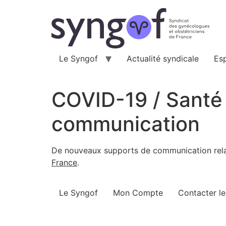
Aller
au
contenu
Le Syngof
Actualité syndicale
Es
COVID-19 / Santé
communication
De nouveaux supports de communication relati
France
.
Le Syngof
Mon Compte
Contacter l