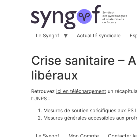
Aller
au
contenu
Le Syngof
Actualité syndicale
Es
Crise sanitaire – 
libéraux
Retrouvez
ici en téléchargement
un récapitula
l’UNPS :
Mesures de soutien spécifiques aux PS l
Mesures générales accessibles aux profe
Le Syngof
Mon Compte
Contacter l