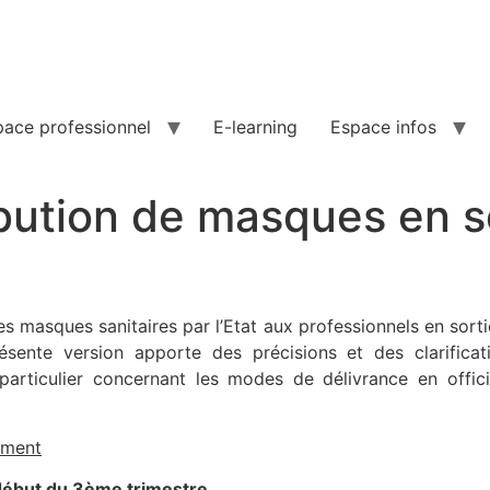
pace professionnel
E-learning
Espace infos
ibution de masques en s
 des masques sanitaires par l’Etat aux professionnels en sor
sente version apporte des précisions et des clarificatio
 particulier concernant les modes de délivrance en offic
ement
début du 3ème trimestre