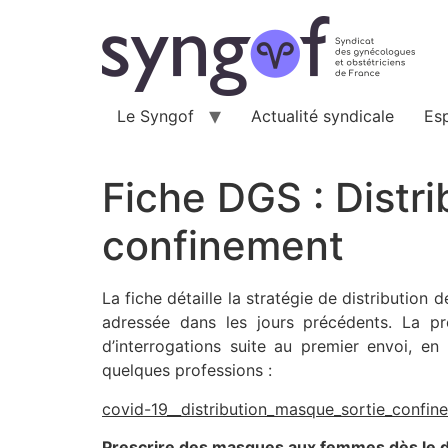
Aller
au
contenu
Le Syngof
Actualité syndicale
Es
Fiche DGS : Distr
confinement
La fiche détaille la stratégie de distribution
adressée dans les jours précédents. La pré
d’interrogations suite au premier envoi, en
quelques professions :
covid-19__distribution_masque_sortie_confin
Prescrire des masques aux femmes dès le 