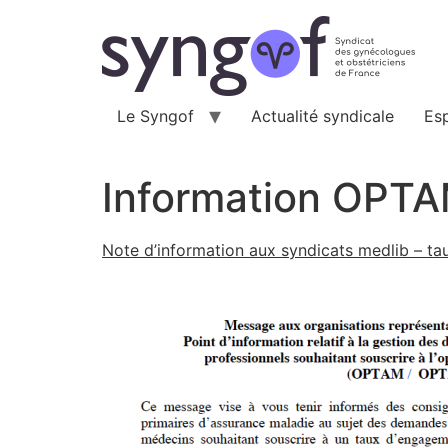
Aller
au
contenu
Le Syngof
Actualité syndicale
Es
Information OPT
Note d’information aux syndicats medlib – t