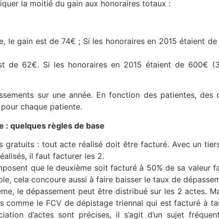
liquer la moitié du gain aux honoraires totaux :
, le gain est de 74€ ; Si les honoraires en 2015 étaient de
st de 62€. Si les honoraires en 2015 étaient de 600€ (
ssements sur une année. En fonction des patientes, des dif
te pour chaque patiente.
le : quelques règles de base
ratuits : tout acte réalisé doit être facturé. Avec un tie
lisés, il faut facturer les 2.
imposent que le deuxième soit facturé à 50% de sa valeur 
le, cela concoure aussi à faire baisser le taux de dépasse
me, le dépassement peut être distribué sur les 2 actes. Ma
ns comme le FCV de dépistage triennal qui est facturé à tau
iation d’actes sont précises, il s’agit d’un sujet fréqu