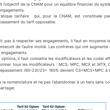
ait l’objectif de la CNAM pour un équilibre ﬁnancier du syst
 engagements.
atique tarifaire qui, pour la CNAM, est constituée par
épassement du tarif opposable.
 pas à respecter ses engagements, il faut en moyenne le
enteront de l’autre moitié. Les confrères qui ont augment
s engagements.
 options, il faut connaitre les modiﬁcateurs et les coder e
ntionner tous les modiﬁcateurs : MCS, MPC, MCX et MTX, O, 
 de dépassement (60-23)/23= 160% devient CS+MCS+MPC à
 la nomenclature et ne pas l’abandonner à un tiers sans co
partager.