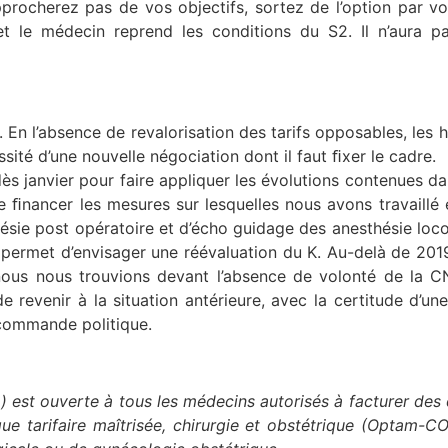
rocherez pas de vos objectifs, sortez de l’option par v
 et le médecin reprend les conditions du S2. Il n’aura p
. En l’absence de revalorisation des tarifs opposables, les
ssité d’une nouvelle négociation dont il faut ﬁxer le cadre.
s janvier pour faire appliquer les évolutions contenues da
 ﬁnancer les mesures sur lesquelles nous avons travaillé
lgésie post opératoire et d’écho guidage des anesthésie lo
 permet d’envisager une réévaluation du K. Au-delà de 2019
nous nous trouvions devant l’absence de volonté de la CN
de revenir à la situation antérieure, avec la certitude d’
a commande politique.
am) est ouverte à tous les médecins autorisés à facturer de
ique tarifaire maîtrisée, chirurgie et obstétrique (Optam-