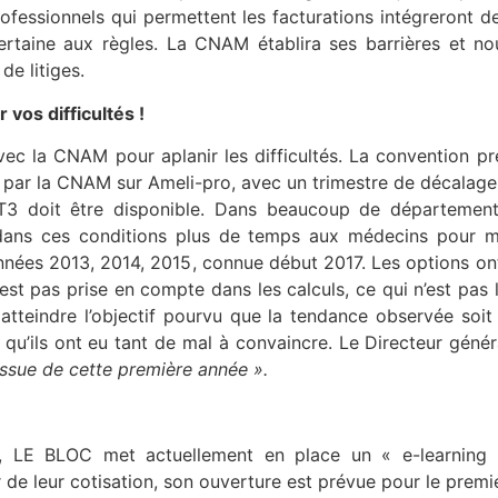
rofessionnels qui permettent les facturations intégreront 
taine aux règles. La CNAM établira ses barrières et n
de litiges.
vos difficultés !
la CNAM pour aplanir les difficultés. La convention prév
par la CNAM sur Ameli-pro, avec un trimestre de décalage
e T3 doit être disponible. Dans beaucoup de département
ans ces conditions plus de temps aux médecins pour mo
nées 2013, 2014, 2015, connue début 2017. Les options ont 
 n’est pas prise en compte dans les calculs, ce qui n’est p
 atteindre l’objectif pourvu que la tendance observée soit
 et qu’ils ont eu tant de mal à convaincre. Le Directeur 
’issue de cette première année ».
, LE BLOC met actuellement en place un « e-learning »
 leur cotisation, son ouverture est prévue pour le premie