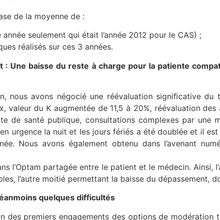
ase de la moyenne de :
e année seulement qui était l’année 2012 pour le CAS) ;
ques réalisés sur ces 3 années.
ait : Une baisse du reste à charge pour la patiente comp
, nous avons négocié une réévaluation signiﬁcative du t
ux, valeur du K augmentée de 11,5 à 20%, réévaluation d
te de santé publique, consultations complexes par une 
en urgence la nuit et les jours fériés a été doublée et il es
urnée. Nous avons également obtenu dans l’avenant num
s l’Optam partagée entre le patient et le médecin. Ainsi, 
bles, l’autre moitié permettant la baisse du dépassement, d
éanmoins quelques difficultés
 un an des premiers engagements des options de modération t