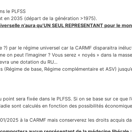
ans le PLFSS
 en 2035 (départ de la génération >1975).
niverselle n’aura qu’UN SEUL REPRESENTANT pour le monde
ge ?) par le régime universel car la CARMF disparaitra inél
me on peut l’imaginer ? Vous serez « noyés » dans la masse u
cevra une dotation du RU…
ls (Régime de base, Régime complémentaire et ASV) jusqu’en
u point sera fixée dans le PLFSS. Si on se base sur ce que l
die sont calculés en fonction des possibilités économiques 
/01/2025 à la CARMF mais conserverez les droits acquis d
comportera aucun représentant de la médecine libérale :