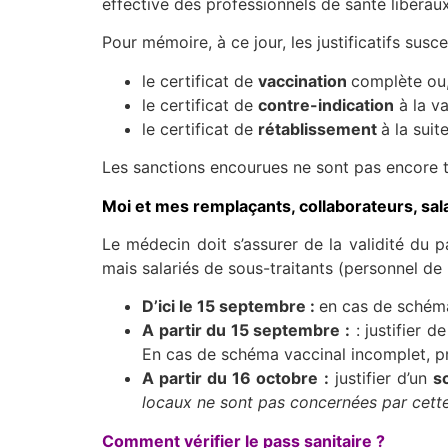
effective des professionnels de santé libéraux 
Pour mémoire, à ce jour, les justificatifs susc
​​​​​le certificat de
vaccination
complète ou, 
le certificat de
contre-indication
à la va
le certificat de
rétablissement
à la sui
Les sanctions encourues ne sont pas encore 
Moi et mes remplaçants, collaborateurs, sal
Le médecin doit s’assurer de la validité du p
mais salariés de sous-traitants (personnel de
D’ici le 15 septembre :
en cas de schéma
A partir du 15 septembre :
: justifier 
En cas de schéma vaccinal incomplet, pr
A partir du 16 octobre
:
justifier d’un
s
locaux ne sont pas concernées par cette 
Comment vérifier le pass sanitaire ?