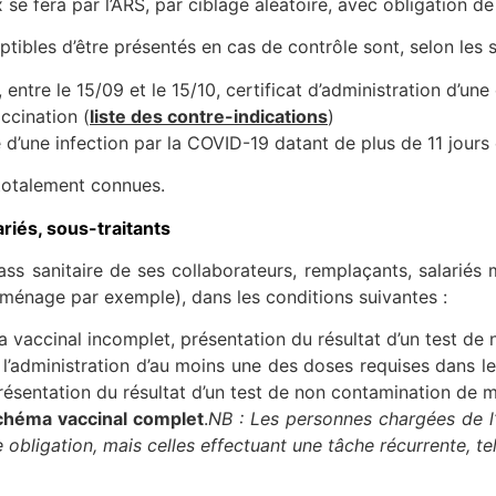
se fera par l’ARS, par ciblage aléatoire, avec obligation de
eptibles d’être présentés en cas de contrôle sont, selon les s
entre le 15/09 et le 15/10, certificat d’administration d’un
ccination (
liste des contre-indications
)
te d’une infection par la COVID-19 datant de plus de 11 jour
totalement connues.
ariés, sous-traitants
ass sanitaire de ses collaborateurs, remplaçants, salariés 
 ménage par exemple), dans les conditions suivantes :
 vaccinal incomplet, présentation du résultat d’un test de
de l’administration d’au moins une des doses requises dans 
ésentation du résultat d’un test de non contamination de 
chéma vaccinal complet
.
NB : Les personnes chargées de l‘
obligation, mais celles effectuant une tâche récurrente, te