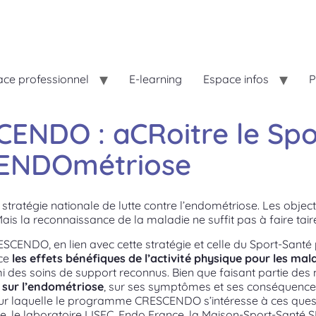
ce professionnel
E-learning
Espace infos
P
DO : aCRoitre le Sport
’ENDOmétriose
stratégie nationale de lutte contre l’endométriose. Les objectif
ais la reconnaissance de la maladie ne suffit pas à faire tai
RESCENDO, en lien avec cette stratégie et celle du Sport-Santé
nce
les effets bénéfiques de l’activité physique pour les ma
i des soins de support reconnus. Bien que faisant partie des 
e sur l’endométriose
, sur ses symptômes et ses conséquenc
 pour laquelle le programme CRESCENDO s’intéresse à ces que
ce, le laboratoire LISEC, Endo France, la Maison-Sport-Santé