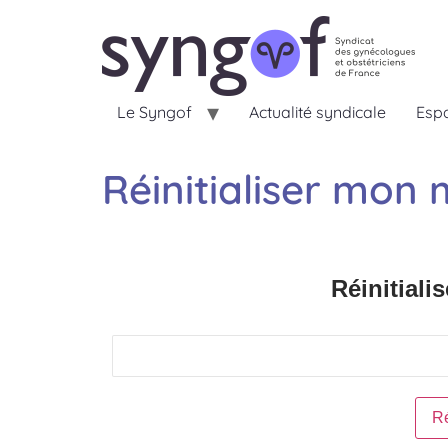
Le Syngof
Actualité syndicale
Espa
Réinitialiser mon
Réinitiali